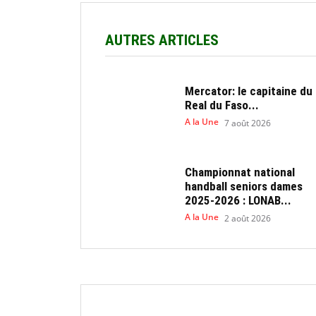
AUTRES ARTICLES
Mercator: le capitaine du
Real du Faso...
A la Une
7 août 2026
Championnat national
handball seniors dames
2025-2026 : LONAB...
A la Une
2 août 2026