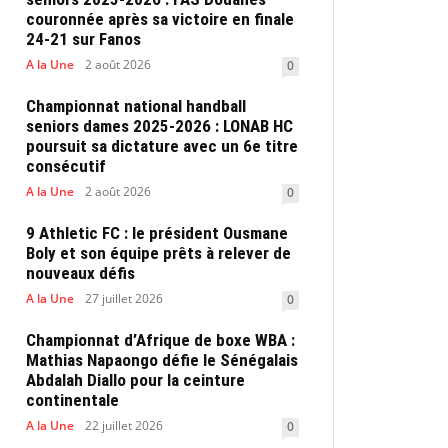
couronnée après sa victoire en finale
24-21 sur Fanos
A la Une
2 août 2026
0
Championnat national handball
seniors dames 2025-2026 : LONAB HC
poursuit sa dictature avec un 6e titre
consécutif
A la Une
2 août 2026
0
9 Athletic FC : le président Ousmane
Boly et son équipe prêts à relever de
nouveaux défis
A la Une
27 juillet 2026
0
Championnat d’Afrique de boxe WBA :
Mathias Napaongo défie le Sénégalais
Abdalah Diallo pour la ceinture
continentale
A la Une
22 juillet 2026
0