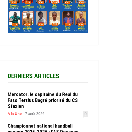
DERNIERS ARTICLES
Mercator: le capitaine du Real du
Faso Tertius Bagré priorité du CS
Sfaxien
A la Une
7 août 2026
0
Championnat national handball
seniors 2025-2026 : l’AS Douanes