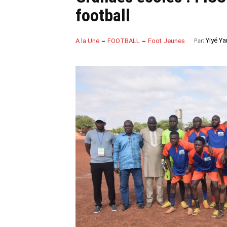
football
Par:
Yiyé Ya
A la Une
FOOTBALL
Foot Jeunes