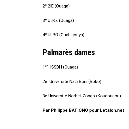
e
2
2IE (Ouaga)
e
3
UJKZ (Ouaga)
e
4
ULBO (Ouahigouya)
Palmarès dames
er
1
ISSDH (Ouaga)
2e Université Nazi Boni (Bobo)
3e Université Norbet Zongo (Koudougou)
Par Philippe BATIONO pour Letalon.net