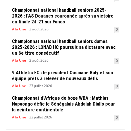
Championnat national handball seniors 2025-
2026 : l’AS Douanes couronnée après sa victoire
en finale 24-21 sur Fanos
A la Une
2 août 2026
0
Championnat national handball seniors dames
2025-2026 : LONAB HC poursuit sa dictature avec
un 6e titre consécutif
A la Une
2 août 2026
0
9 Athletic FC : le président Ousmane Boly et son
équipe prêts à relever de nouveaux défis
A la Une
27 juillet 2026
0
Championnat d’Afrique de boxe WBA : Mathias
Napaongo défie le Sénégalais Abdalah Diallo pour
la ceinture continentale
A la Une
22 juillet 2026
0