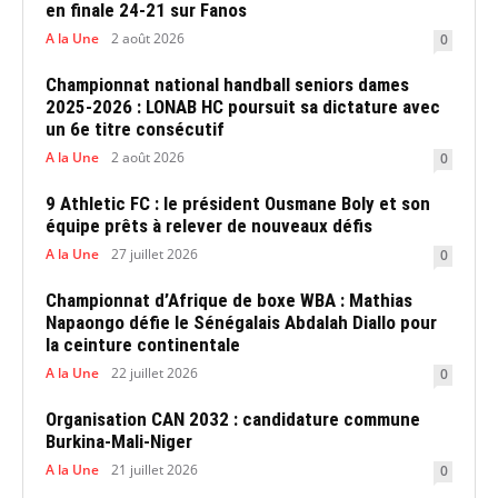
en finale 24-21 sur Fanos
A la Une
2 août 2026
0
Championnat national handball seniors dames
2025-2026 : LONAB HC poursuit sa dictature avec
un 6e titre consécutif
A la Une
2 août 2026
0
9 Athletic FC : le président Ousmane Boly et son
équipe prêts à relever de nouveaux défis
A la Une
27 juillet 2026
0
Championnat d’Afrique de boxe WBA : Mathias
Napaongo défie le Sénégalais Abdalah Diallo pour
la ceinture continentale
A la Une
22 juillet 2026
0
Organisation CAN 2032 : candidature commune
Burkina-Mali-Niger
A la Une
21 juillet 2026
0