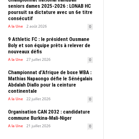
seniors dames 2025-2026 : LONAB HC
poursuit sa dictature avec un 6e titre
consécutif
A la Une
2 août 2026
0
9 Athletic FC : le président Ousmane
Boly et son équipe prêts à relever de
nouveaux défis
A la Une
27 juillet 2026
0
Championnat d’Afrique de boxe WBA :
Mathias Napaongo défie le Sénégalais
Abdalah Diallo pour la ceinture
continentale
A la Une
22 juillet 2026
0
Organisation CAN 2032 : candidature
commune Burkina-Mali-Niger
A la Une
21 juillet 2026
0