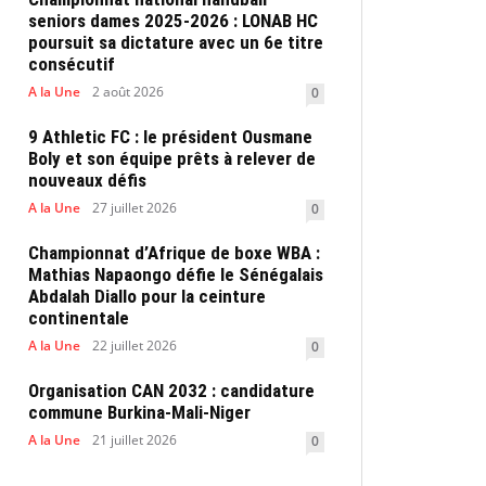
seniors dames 2025-2026 : LONAB HC
poursuit sa dictature avec un 6e titre
consécutif
A la Une
2 août 2026
0
9 Athletic FC : le président Ousmane
Boly et son équipe prêts à relever de
nouveaux défis
A la Une
27 juillet 2026
0
Championnat d’Afrique de boxe WBA :
Mathias Napaongo défie le Sénégalais
Abdalah Diallo pour la ceinture
continentale
A la Une
22 juillet 2026
0
Organisation CAN 2032 : candidature
commune Burkina-Mali-Niger
A la Une
21 juillet 2026
0