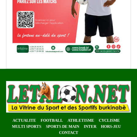
ACTUALITE
FOOTBALL
ATHLETISME
CYCLISME
MULTI SPORTS
SPORTS DE MAIN
INTER
HORS-JEU
CONTACT