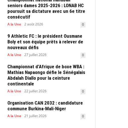
seniors dames 2025-2026 : LONAB HC
poursuit sa dictature avec un 6e titre
consécutif
A la Une
2 août 2026
0
9 Athletic FC : le président Ousmane
Boly et son équipe prêts à relever de
nouveaux défis
A la Une
27 juillet 2026
0
Championnat d’Afrique de boxe WBA :
Mathias Napaongo défie le Sénégalais
Abdalah Diallo pour la ceinture
continentale
A la Une
22 juillet 2026
0
Organisation CAN 2032 : candidature
commune Burkina-Mali-Niger
A la Une
21 juillet 2026
0