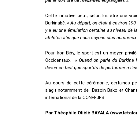
par le nombre de médailles engrangées ».
Cette initiative peut, selon lui, être une v
Burkinabè. «
Au départ, on était à environ 190
y a eu une émulation certaine au niveau de la 
athlètes afin que nous soyons plus nombreux d
Pour Iron Biby, le sport est un moyen privil
Occidentaux. »
Quand on parle du Burkina Fa
devoir en tant que sportifs de performer à l’e
Au cours de cette cérémonie, certaines per
s’agit notamment de Bazoin Bako et Chantal
international de la CONFEJES.
Par Théophile Oliélé BAYALA (www.letalo