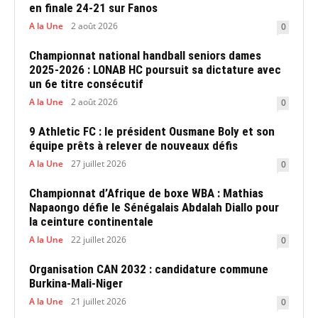
en finale 24-21 sur Fanos
A la Une
2 août 2026
0
Championnat national handball seniors dames
2025-2026 : LONAB HC poursuit sa dictature avec
un 6e titre consécutif
A la Une
2 août 2026
0
9 Athletic FC : le président Ousmane Boly et son
équipe prêts à relever de nouveaux défis
A la Une
27 juillet 2026
0
Championnat d’Afrique de boxe WBA : Mathias
Napaongo défie le Sénégalais Abdalah Diallo pour
la ceinture continentale
A la Une
22 juillet 2026
0
Organisation CAN 2032 : candidature commune
Burkina-Mali-Niger
A la Une
21 juillet 2026
0