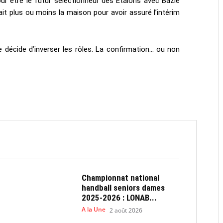
our être le futur sélectionneur des Etalons avec Bazié
t plus ou moins la maison pour avoir assuré l’intérim
 décide d’inverser les rôles. La confirmation… ou non
Championnat national
handball seniors dames
2025-2026 : LONAB...
A la Une
2 août 2026