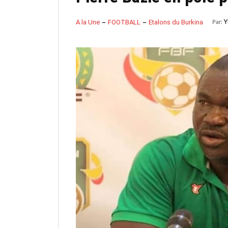
Par:
Y
A la Une
FOOTBALL
Etalons du Burkina