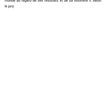
monde au regard de ses résultats et de sa notoriété
», selon
le jury.