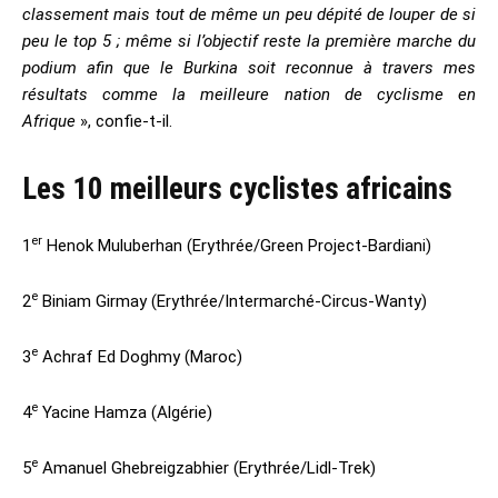
classement mais tout de même un peu dépité de louper de si
peu le top 5 ; même si l’objectif reste la première marche du
podium afin que le Burkina soit reconnue à travers mes
résultats comme la meilleure nation de cyclisme en
Afrique
», confie-t-il.
Les 10 meilleurs cyclistes africains
er
1
Henok Muluberhan (Erythrée/Green Project-Bardiani)
e
2
Biniam Girmay (Erythrée/Intermarché-Circus-Wanty)
e
3
Achraf Ed Doghmy (Maroc)
e
4
Yacine Hamza (Algérie)
e
5
Amanuel Ghebreigzabhier (Erythrée/Lidl-Trek)