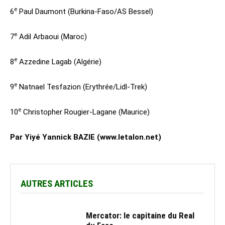
e
6
Paul Daumont (Burkina-Faso/AS Bessel)
e
7
Adil Arbaoui (Maroc)
e
8
Azzedine Lagab (Algérie)
e
9
Natnael Tesfazion (Erythrée/Lidl-Trek)
e
10
Christopher Rougier-Lagane (Maurice)
Par Yiyé Yannick BAZIE (www.letalon.net)
AUTRES ARTICLES
Mercator: le capitaine du Real