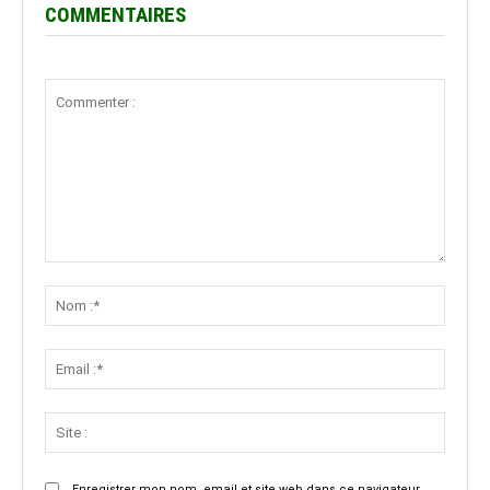
COMMENTAIRES
Commenter
:
Nom
:*
Email
:*
Site
:
Enregistrer mon nom, email et site web dans ce navigateur