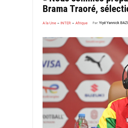
Brama Traoré, sélect
Par:
Yiyé Yannick BAZ
A la Une
INTER
Afrique