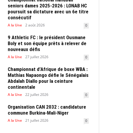
seniors dames 2025-2026 : LONAB HC
poursuit sa dictature avec un 6e titre
consécutif
A la Une
2 août 2026
0
9 Athletic FC : le président Ousmane
Boly et son équipe prêts à relever de
nouveaux défis
A la Une
27 juillet 2026
0
Championnat d’Afrique de boxe WBA :
Mathias Napaongo défie le Sénégalais
Abdalah Diallo pour la ceinture
continentale
A la Une
22 juillet 2026
0
Organisation CAN 2032 : candidature
commune Burkina-Mali-Niger
A la Une
21 juillet 2026
0