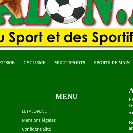
ETISME
CYCLISME
MULTI SPORTS
SPORTS DE MAIN
MENU
FB
se
LETALON.NET
A 
Mentions légales
Bu
ar
Confidentialité