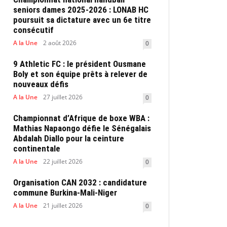
seniors dames 2025-2026 : LONAB HC
poursuit sa dictature avec un 6e titre
consécutif
A la Une
2 août 2026
0
9 Athletic FC : le président Ousmane
Boly et son équipe prêts à relever de
nouveaux défis
A la Une
27 juillet 2026
0
Championnat d’Afrique de boxe WBA :
Mathias Napaongo défie le Sénégalais
Abdalah Diallo pour la ceinture
continentale
A la Une
22 juillet 2026
0
Organisation CAN 2032 : candidature
commune Burkina-Mali-Niger
A la Une
21 juillet 2026
0