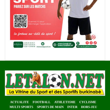
ACTUALITE
FOOTBALL
ATHLETISME
CYCLISME
MULTI SPORTS
SPORTS DE MAIN
INTER
HORS-JEU