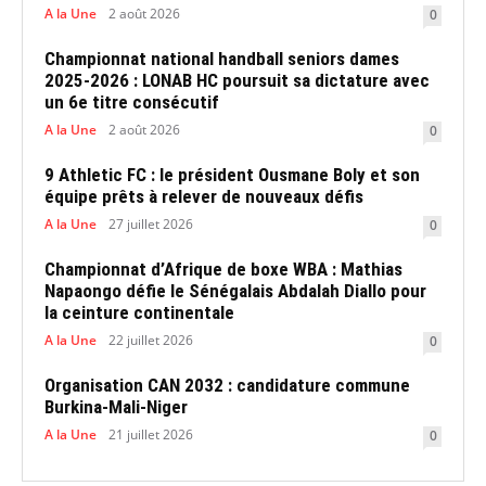
A la Une
2 août 2026
0
Championnat national handball seniors dames
2025-2026 : LONAB HC poursuit sa dictature avec
un 6e titre consécutif
A la Une
2 août 2026
0
9 Athletic FC : le président Ousmane Boly et son
équipe prêts à relever de nouveaux défis
A la Une
27 juillet 2026
0
Championnat d’Afrique de boxe WBA : Mathias
Napaongo défie le Sénégalais Abdalah Diallo pour
la ceinture continentale
A la Une
22 juillet 2026
0
Organisation CAN 2032 : candidature commune
Burkina-Mali-Niger
A la Une
21 juillet 2026
0